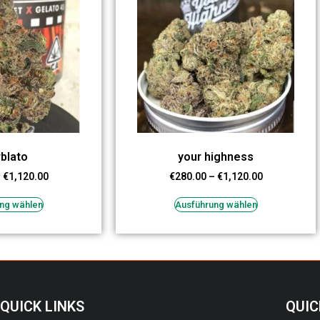
blato
your highness
–
€
1,120.00
€
280.00
–
€
1,120.00
ng wählen
Ausführung wählen
QUICK LINKS
QUIC