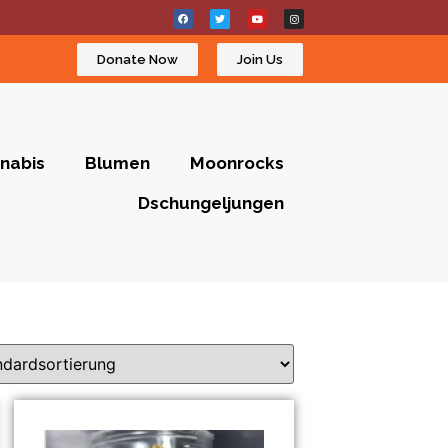
Donate Now
Join Us
nabis
Blumen
Moonrocks
Dschungeljungen