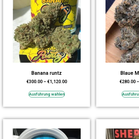
Banana runtz
Blaue M
€
300.00
–
€
1,120.00
€
280.00
Ausführung wählen
Ausführu