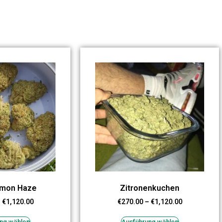
emon Haze
Zitronenkuchen
–
€
1,120.00
€
270.00
–
€
1,120.00
ng wählen
Ausführung wählen