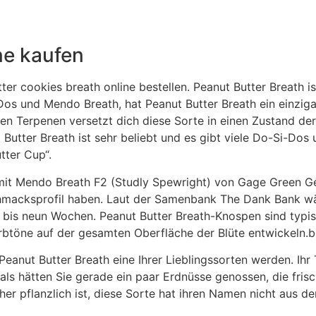
ne kaufen
er cookies breath online bestellen. Peanut Butter Breath ist
os und Mendo Breath, hat Peanut Butter Breath ein einziga
en Terpenen versetzt dich diese Sorte in einen Zustand de
utter Breath ist sehr beliebt und es gibt viele Do-Si-Do
tter Cup“.
it Mendo Breath F2 (Studly Spewright) von Gage Green Gen
eschmacksprofil haben. Laut der Samenbank The Dank Bank w
t bis neun Wochen. Peanut Butter Breath-Knospen sind typ
rbtöne auf der gesamten Oberfläche der Blüte entwickeln.
anut Butter Breath eine Ihrer Lieblingssorten werden. Ihr T
s hätten Sie gerade ein paar Erdnüsse genossen, die frisc
er pflanzlich ist, diese Sorte hat ihren Namen nicht aus der