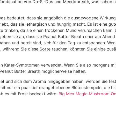
 Kombination von Do-Si-Dos und Mendobreath, was schon an
 was bedeutet, dass sie angeblich die ausgewogene Wirkung 
ebt, das sie lethargisch und hungrig macht. Es ist eine gut
 zu trinken, da sie einen trockenen Mund verursachen kann.
geben sie an, dass sie Peanut Butter Breath eher am Abend
aben und bereit sind, sich für den Tag zu entspannen. Wenn
 während Sie diese Sorte rauchen, könnten Sie einige zusät
 von Kater-Symptomen verwendet. Wenn Sie also morgens mi
Peanut Butter Breath möglicherweise helfen.
t und sich dem Aroma hingegeben haben, werden Sie festste
mit nur ein paar tief orangefarbenen Blütenstempeln, die hi
ob es mit Frost bedeckt wäre.
Big Mex Magic Mushroom On