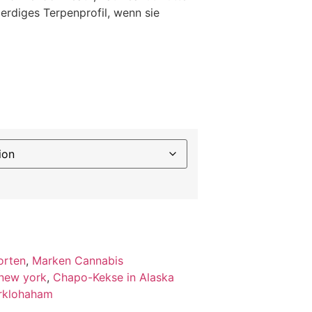
 erdiges Terpenprofil, wenn sie
orten
,
Marken Cannabis
 new york
,
Chapo-Kekse in Alaska
arklohaham