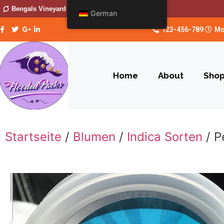
Bengals Vineyard
German
123-456-789
Mo
Home
About
Sho
Startseite
/
Blumen
/
Indica Sorten
/ P