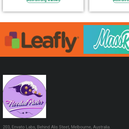
203, Envato Labs, Behind Alis Steet, Melbourne, Australia.