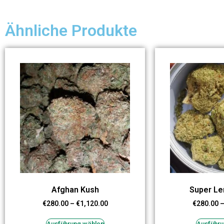
Ähnliche Produkte
Afghan Kush
Super L
€
280.00
–
€
1,120.00
€
280.00
Ausführung wählen
Ausführu