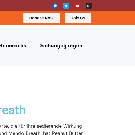
Donate Now
Join Us
Moonrocks
Dschungeljungen
reath
orte, die für ihre sedierende Wirkung
und Mendo Breath, hat Peanut Butter