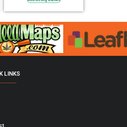
K LINKS
ct