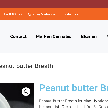
n-Fri 8:00 to 2:00
info@caliweedonlineshop.com
p
Contact
Marken Cannabis
Blumen
eanut butter Breath
Peanut butter B
Peanut Butter Breath ist eine Hybrids
bekannt ist. Gekreuzt mit Do-Si-Dos 