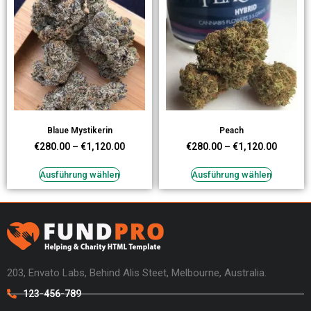
Blaue Mystikerin
Peach
€
280.00
–
€
1,120.00
€
280.00
–
€
1,120.00
Ausführung wählen
Ausführung wählen
203, Envato Labs, Behind Alis Steet, Melbourne, Australia.
123-456-789