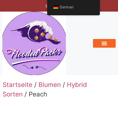
Bengals Vineyard
German
Startseite
/
Blumen
/
Hybrid
Sorten
/ Peach