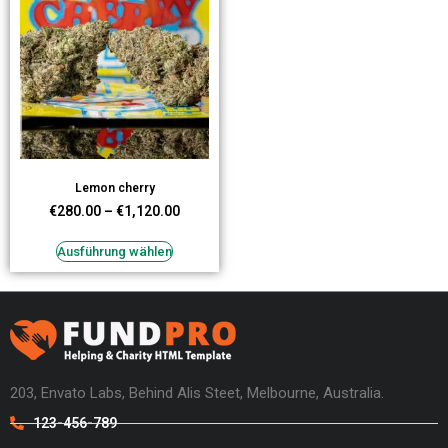
Lemon cherry
€
280.00
–
€
1,120.00
Ausführung wählen
203, Envato Labs, Behind Alis Steet, Melbourne, Australia.
123-456-789