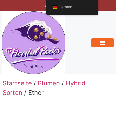
Bengals Vineyard
German
Startseite
/
Blumen
/
Hybrid
Sorten
/ Ether