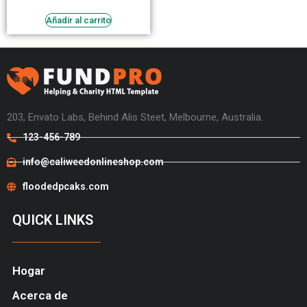
Añadir al carrito
203, Envato Labs, Behind Alis Steet, Melbourne, Australia.
123-456-789
info@caliweedonlineshop.com
floodedpcaks.com
QUICK LINKS
Hogar
Acerca de