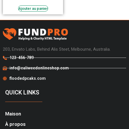
Ajouter au panier
203, Envato Labs, Behind Alis Steet, Melbourne, Australia.
123-456-789
info@caliweedonlineshop.com
floodedpcaks.com
QUICK LINKS
Maison
À propos