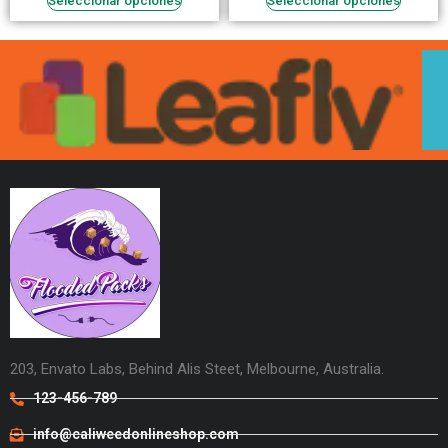
Seleccionar opciones
Seleccionar opciones
203, Envato Labs, Behind Alis Steet, Melbourne, Australia.
123-456-789
info@caliweedonlineshop.com