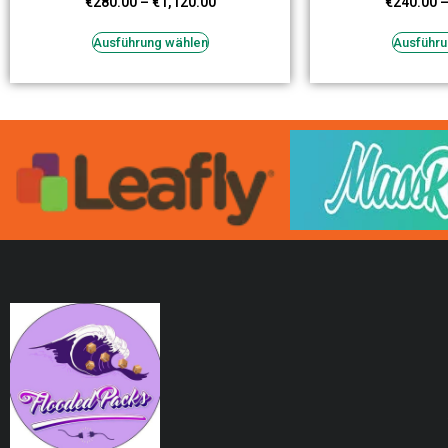
€
280.00
–
€
1,120.00
€
240.00
Ausführung wählen
Ausführu