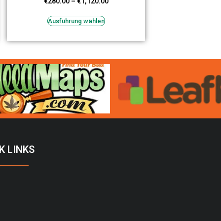
€
280.00
–
€
1,120.00
Ausführung wählen
K LINKS