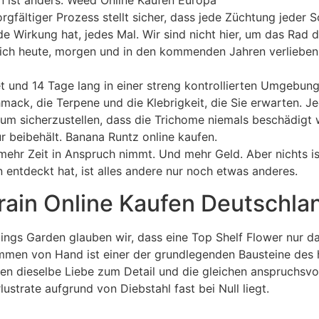
en ist anders. Weed Online Kaufen Europa
orgfältiger Prozess stellt sicher, dass jede Züchtung jeder
de Wirkung hat, jedes Mal. Wir sind nicht hier, um das Rad
ie sich heute, morgen und in den kommenden Jahren verlieben
 und 14 Tage lang in einer streng kontrollierten Umgebung 
mack, die Terpene und die Klebrigkeit, die Sie erwarten.
um sicherzustellen, dass die Trichome niemals beschädigt
r beibehält. Banana Runtz online kaufen.
s mehr Zeit in Anspruch nimmt. Und mehr Geld. Aber nichts 
 entdeckt hat, ist alles andere nur noch etwas anderes.
rain Online Kaufen Deutschla
ings Garden glauben wir, dass eine Top Shelf Flower nur dan
immen von Hand ist einer der grundlegenden Bausteine des
en dieselbe Liebe zum Detail und die gleichen anspruchsvol
strate aufgrund von Diebstahl fast bei Null liegt.