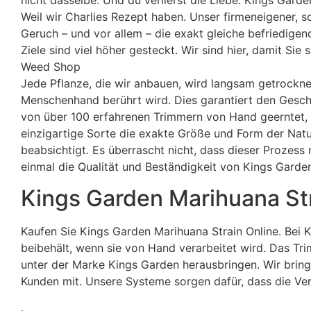
nicht dasselbe. Und du verlierst die Liebe. Kings Gard
Weil wir Charlies Rezept haben. Unser firmeneigener, s
Geruch – und vor allem – die exakt gleiche befriedigen
Ziele sind viel höher gesteckt. Wir sind hier, damit S
Weed Shop
Jede Pflanze, die wir anbauen, wird langsam getrocknet
Menschenhand berührt wird. Dies garantiert den Gesch
von über 100 erfahrenen Trimmern von Hand geerntet, 
einzigartige Sorte die exakte Größe und Form der Natu
beabsichtigt. Es überrascht nicht, dass dieser Prozes
einmal die Qualität und Beständigkeit von Kings Garden
Kings Garden Marihuana St
Kaufen Sie Kings Garden Marihuana Strain Online. Bei K
beibehält, wenn sie von Hand verarbeitet wird. Das Tr
unter der Marke Kings Garden herausbringen. Wir bring
Kunden mit. Unsere Systeme sorgen dafür, dass die Verlu
.