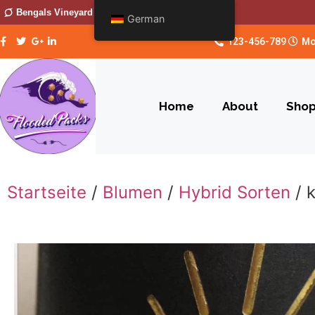
Bengals Vineyard
German
123-456-789
Mo
Home
About
Sho
Startseite
/
Blumen
/
Hybrid Sorten
/ 