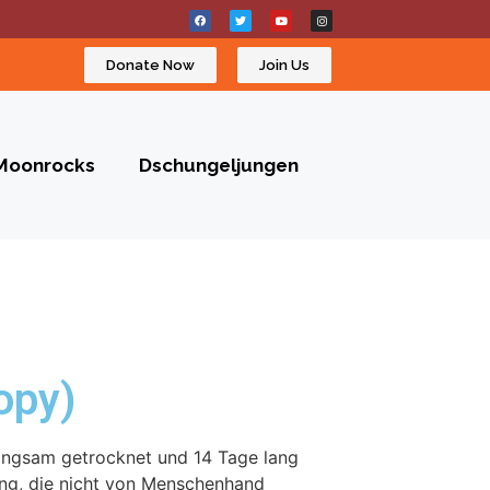
Donate Now
Join Us
Moonrocks
Dschungeljungen
opy)
langsam getrocknet und 14 Tage lang
ung, die nicht von Menschenhand