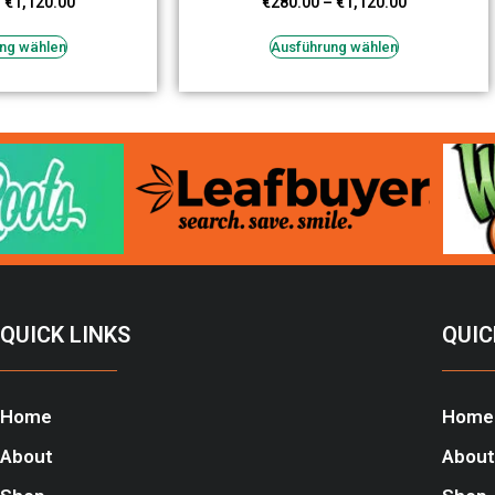
–
€
1,120.00
€
280.00
–
€
1,120.00
ng wählen
Ausführung wählen
QUICK LINKS
QUIC
Home
Home
About
About