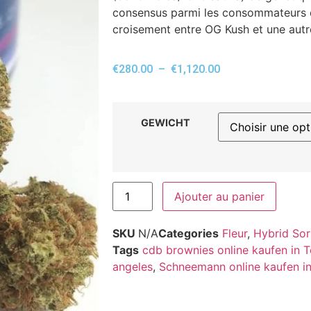
consensus parmi les consommateurs de
croisement entre OG Kush et une autr
€
280.00
–
€
1,120.00
GEWICHT
Ajouter au panier
SKU
N/A
Categories
Fleur
,
Hybrid Sor
Tags
cdb brownies online kaufen in 
angeles
,
Schneemann online kaufen i