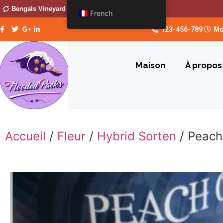
Bengals Vineyard
French
123-456-789
Mo
Maison
À propos
Accueil
/
Fleur
/
Hybrid Sorten
/ Peach