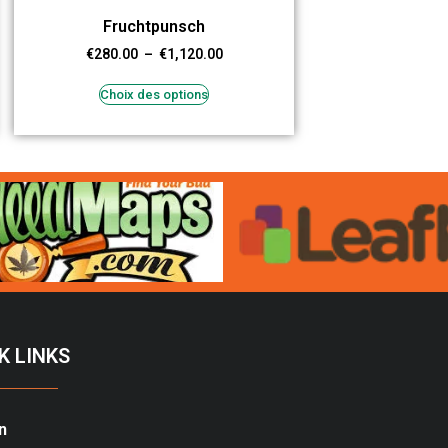
Fruchtpunsch
€
280.00
–
€
1,120.00
Choix des options
K LINKS
n