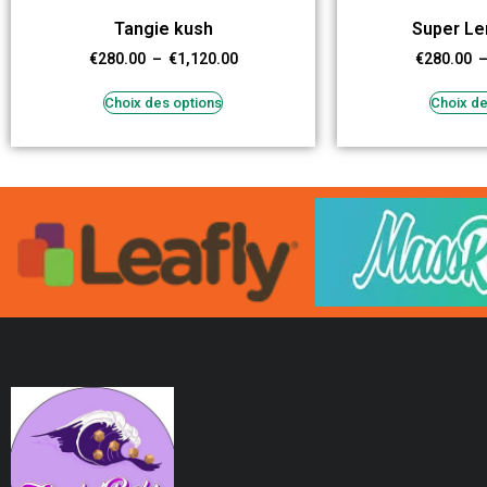
Tangie kush
Super L
€
280.00
–
€
1,120.00
€
280.00
Choix des options
Choix de