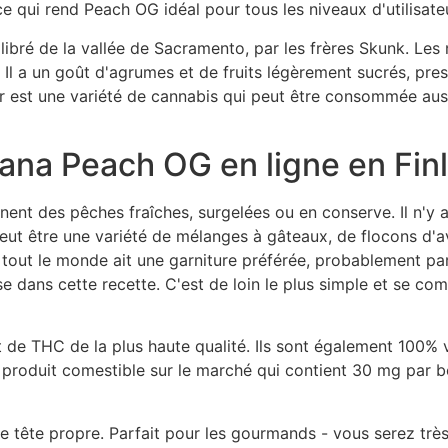
ce qui rend Peach OG idéal pour tous les niveaux d'utilisate
libré de la vallée de Sacramento, par les frères Skunk. Le
 Il a un goût d'agrumes et de fruits légèrement sucrés, pr
er est une variété de cannabis qui peut être consommée auss
uana Peach OG en ligne en Fin
nt des pêches fraîches, surgelées ou en conserve. Il n'y a
e peut être une variété de mélanges à gâteaux, de flocons d'a
tout le monde ait une garniture préférée, probablement parc
use dans cette recette. C'est de loin le plus simple et se c
 de THC de la plus haute qualité. Ils sont également 100% 
 produit comestible sur le marché qui contient 30 mg par 
ne tête propre. Parfait pour les gourmands - vous serez tr