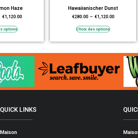
emon Haze
Hawaiianischer Dunst
–
€
1,120.00
€
280.00
–
€
1,120.00
s options
Choix des options
QUICK LINKS
QUIC
Maison
Maiso