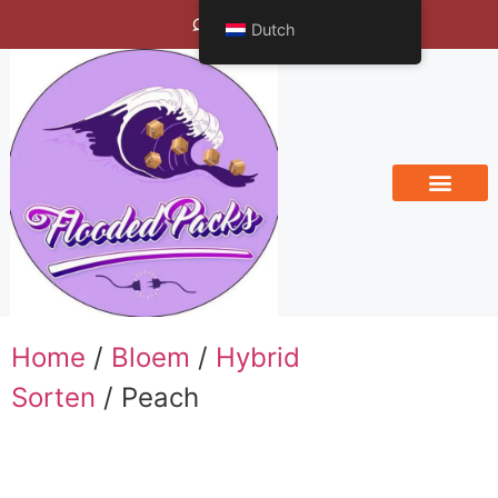
Bengals Vineyard
Dutch
Home
/
Bloem
/
Hybrid
Sorten
/ Peach