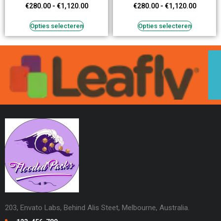
€
280.00
-
€
1,120.00
€
280.00
-
€
1,120.00
Opties selecteren
Opties selecteren
203, Envato Labs, Behind Alis Steet, Melbourne, Australia.