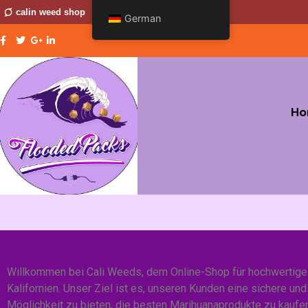
calin weed shop
German
Ho
Willkommen bei Cali Weeds, dem Online-Shop für hochwertige
Kalifornien. Unser Ziel ist es, unseren Kunden eine sichere u
Möglichkeit zu bieten, die besten Marihuanaprodukte zu kaufen