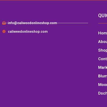
QUI
.
info@caliweedonlineshop.com
caliweedonlineshop.com
Hom
Abo
Sho
Cont
Mark
Blu
Moo
Dsch