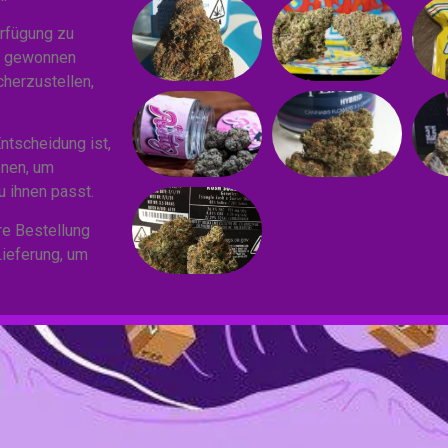
erfügung zu
en gewonnen
herzustellen,
ntscheidung ist,
onen, um
u ihnen passt.
re Bestellung
Lieferung, um