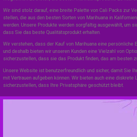
Wir sind stolz darauf, eine breite Palette von Cali Packs zur V
stellen, die aus den besten Sorten von Marihuana in Kaliforni
werden. Unsere Produkte werden sorgfältig ausgewählt, um sic
dass Sie das beste Qualitätsprodukt erhalten.
Wir verstehen, dass der Kauf von Marihuana eine persönliche E
und deshalb bieten wir unseren Kunden eine Vielzahl von Opti
sicherzustellen, dass sie das Produkt finden, das am besten z
Unsere Website ist benutzerfreundlich und sicher, damit Sie Ih
mit Vertrauen aufgeben können. Wir bieten auch eine diskrete 
sicherzustellen, dass Ihre Privatsphäre geschützt bleibt.