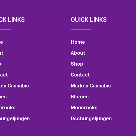
CK LINKS
QUICK LINKS
e
Home
ut
About
p
Shop
act
Contact
en Cannabis
Marken Cannabis
men
Blumen
nrocks
Moonrocks
ungeljungen
Dschungeljungen