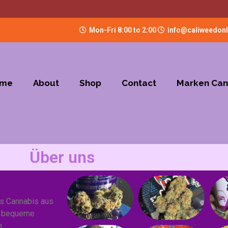
Mon-Fri 8:00 to 2:00
info@caliweedon
me
About
Shop
Contact
Marken Can
Über uns
s Cannabis aus
nd bequeme
.