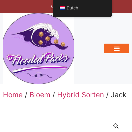
Bengals Vineyard
Dutch
Home
/
Bloem
/
Hybrid Sorten
/ Jack