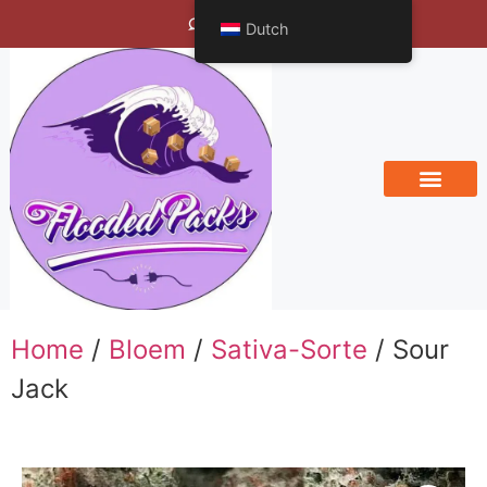
Bengals Vineyard
Dutch
Home
/
Bloem
/
Sativa-Sorte
/ Sour
Jack