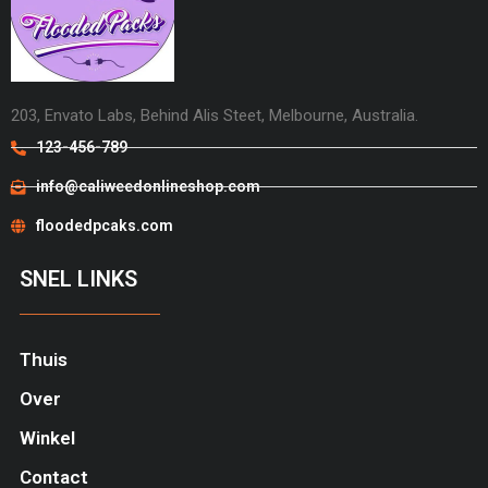
203, Envato Labs, Behind Alis Steet, Melbourne, Australia.
123-456-789
info@caliweedonlineshop.com
floodedpcaks.com
SNEL LINKS
Thuis
Over
Winkel
Contact