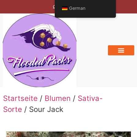
Bengals Vineyard
German
Startseite
/
Blumen
/
Sativa-
Sorte
/ Sour Jack