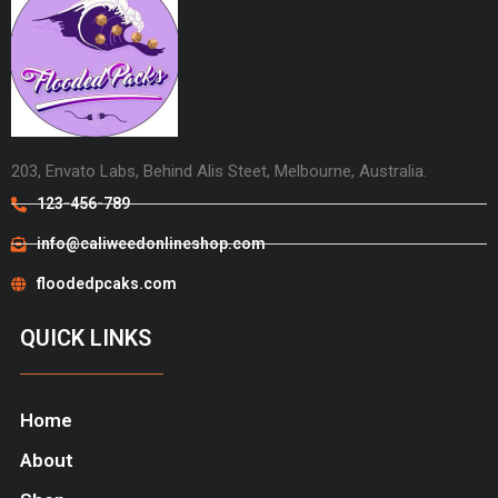
203, Envato Labs, Behind Alis Steet, Melbourne, Australia.
123-456-789
info@caliweedonlineshop.com
floodedpcaks.com
QUICK LINKS
Home
About