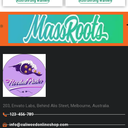
Ausführung wählen
Ausführung wählen
203, Envato Labs, Behind Alis Steet, Melbourne, Australia.
123-456-789
info@caliweedonlineshop.com