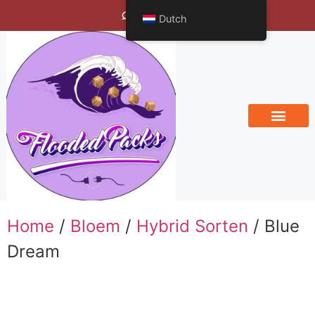
Bengals Vineyard
Dutch
Home
/
Bloem
/
Hybrid Sorten
/ Blue
Dream