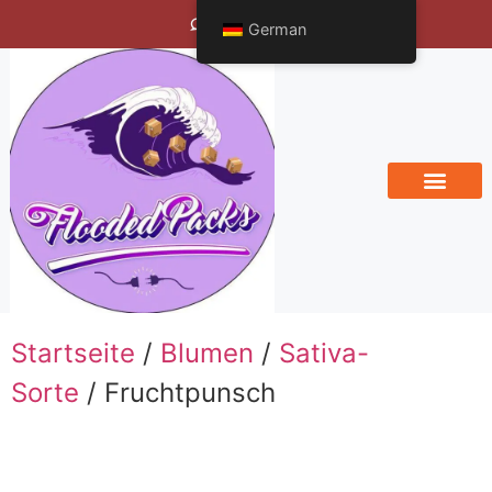
Bengals Vineyard
German
Startseite
/
Blumen
/
Sativa-
Sorte
/ Fruchtpunsch