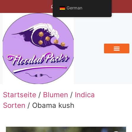
Bengals Vineyard
German
Startseite
/
Blumen
/
Indica
Sorten
/ Obama kush