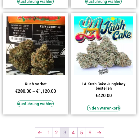
Ausführung wählen
Ausführung wählen
Kush sorbet
LA Kush Cake Jungleboy
bestellen
€
280.00
–
€
1,120.00
€
420.00
Ausführung wählen
In den Warenkorb
←
1
2
3
4
5
6
→