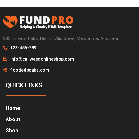
203, Envato Labs, Behind Alis Steet, Melbourne, Australia.
123-456-789
info@caliweedonlineshop.com
floodedpcaks.com
QUICK LINKS
Home
About
Shop