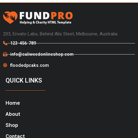
203, Envato Labs, Behind Alis Steet, Melbourne, Australia.
123-456-789
info@caliweedonlineshop.com
floodedpcaks.com
QUICK LINKS
Home
About
Shop
Contact