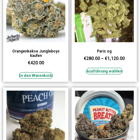
Orangenkekse Jungleboys
Paris og
kaufen
€
280.00
–
€
1,120.00
€
420.00
Ausführung wählen
In den Warenkorb